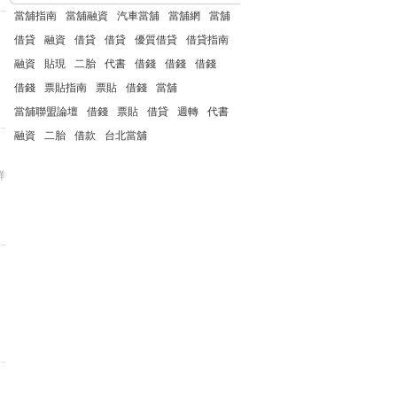
當舖指南
當舖融資
汽車當舖
當舖網
當舖
借貸
融資
借貸
借貸
優質借貸
借貸指南
融資
貼現
二胎
代書
借錢
借錢
借錢
借錢
票貼指南
票貼
借錢
當舖
當舖聯盟論壇
借錢
票貼
借貸
週轉
代書
融資
二胎
借款
台北當舖
詳