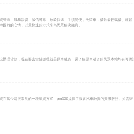
資管道，服務親切、誠信可靠、放款快速、手續簡便，免留車，借款者輕鬆借、輕鬆
轉困難的心情，以最快速的方式來為民眾解決融資。
沒辦理貸款，現在要去當舖辦理就是原車融資，需了解原車融資的民眾本站均有可供
資在當今是很常見的一種融資方式，pm330提供了很多汽車融資的資訊服務。如需辦