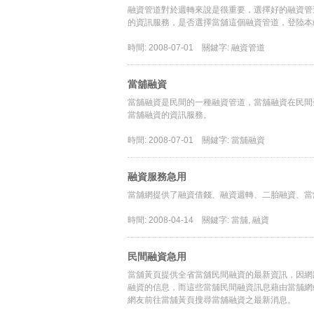
融資管道對於週轉來說是很重要，選擇好的融資管
的資訊服務，是否選擇當舖這個融資管道，登陸本
時間: 2008-07-01
關鍵字: 融資管道
當舖融資
當舖融資是民間的一種融資管道，當舖融資在民間
當舖融資的資訊服務。
時間: 2008-07-01
關鍵字: 當舖融資
融資服務急用
當舖網提供了融資借錢、融資週轉、二胎融資、當
時間: 2008-04-14
關鍵字: 當舖, 融資
民間融資急用
當舖黃頁提供全省當舖民間融資的最新資訊，因網
融資的信息，而這些當舖民間融資訊息藉由當舖網
網友前往當舖黃頁搜尋當舖融資之最新消息。