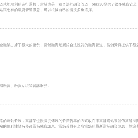
道就能順利的進行週轉，當舖也是一種合法的融資管道，pm330提供了很多融資管道
站讓您有的融資管道訊息，可以根據自己的情況多重選擇。
金融業占據了很大的優勢，當舖融資是屬於合法性質的融資管道，當舖黃頁提供了很
舖融資、融資貼現等資訊服務。
路的蓬勃發展，當舖業也慢慢從傳統的發廣告單的方式改而用當舖網站來發佈當舖民
站的便利性隨時修改當舖融資訊息。當舖黃頁有全省當舖的最新當舖融資訊息，歡迎