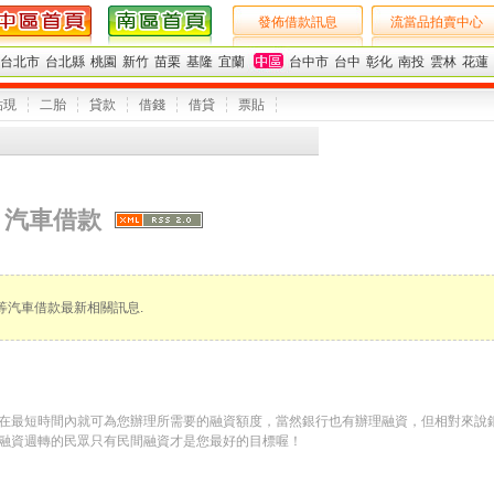
發佈借款訊息
流當品拍賣中心
台北市
台北縣
桃園
新竹
苗栗
基隆
宜蘭
台中市
台中
彰化
南投
雲林
花蓮
貼現
二胎
貸款
借錢
借貸
票貼
汽車借款
等汽車借款最新相關訊息.
在最短時間內就可為您辦理所需要的融資額度，當然銀行也有辦理融資，但相對來說
融資週轉的民眾只有民間融資才是您最好的目標喔！