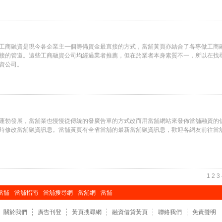
工商融資是現今各企業主一個籌備資金最直接的方式，當舖黃頁亦結合了各專做工商
接的管道。這些工商融資公司均經過業者推薦，但在於業者本身素質不一，所以在找
資公司。
蓬勃發展，當舖業也慢慢從傳統的發廣告單的方式改而用當舖網站來發佈當舖融資的
時修改當舖融資訊息。當舖黃頁有全省當舖的最新當舖融資訊息，歡迎各網友前往當
1
2
3
當舖
當舖指南
當舖搜尋網
當舖網
當舖
關於我們
廣告刊登
黃頁搜尋網
融資借貸黃頁
聯絡我們
免責聲明