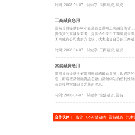
時間: 2008-04-07
關鍵字: 民間融資, 融資
工商融資急用
當舖黃頁提供各中小企業資金運轉工商融資借貸，
資借貸的當舖及業者，提供給企業主工商融資最直
工商融資公司應多方比較，找出適合自己的工商融
時間: 2008-04-07
關鍵字: 工商融資, 融資
當舖融資急用
當舖黃頁提供全省當舖融資的最新資訊，因網路的
息，而這些當舖融資訊息藉由當舖網站的便利性隨
黃頁搜尋當舖融資之最新消息。
時間: 2008-04-07
關鍵字: 當舖融資, 當舖
合作伙伴
|
借貸
Go97借錢網
當舖融資
汽車