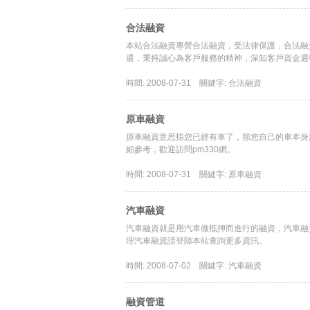
合法融資
本站合法融資專營合法融資，受法律保護，合法融
還，秉持誠心為客戶服務的精神，深知客戶資金週
時間: 2008-07-31
關鍵字: 合法融資
原車融資
原車融資意思指您已經有車了，那您自己的車本身
細參考，歡迎訪問pm330網。
時間: 2008-07-31
關鍵字: 原車融資
汽車融資
汽車融資就是用汽車做抵押而進行的融資，汽車融
理汽車融資請登陸本站查詢更多資訊。
時間: 2008-07-02
關鍵字: 汽車融資
融資管道